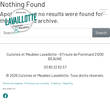
Nothing Found
Skip to main content
Apologies, but no results were found for
the requested archive.
Search
Cuisines et Meubles Lavaillotte - 67 route de Pommard 21200
BEAUNE
03 80 22 62 57
© 2026 Cuisines et Meubles Lavaillotte. Tous droits réservés.
Mentions légales
Politique de cookies
Création : Pagin’Up
Nous sommes sur