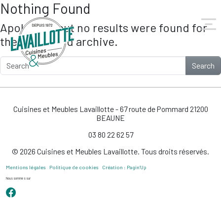
Nothing Found
Skip to main content
Apologies, but no results were found for
the requested archive.
Search
Cuisines et Meubles Lavaillotte - 67 route de Pommard 21200
BEAUNE
03 80 22 62 57
© 2026 Cuisines et Meubles Lavaillotte. Tous droits réservés.
Mentions légales
Politique de cookies
Création : Pagin’Up
Nous sommes sur